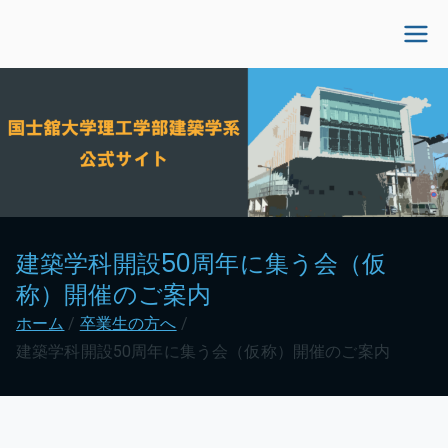
内
容
国士舘大学理工学部建
を
ス
築学系公式サイト
キ
ッ
プ
建築学科開設50周年に集う会（仮
称）開催のご案内
ホーム
卒業生の方へ
建築学科開設50周年に集う会（仮称）開催のご案内