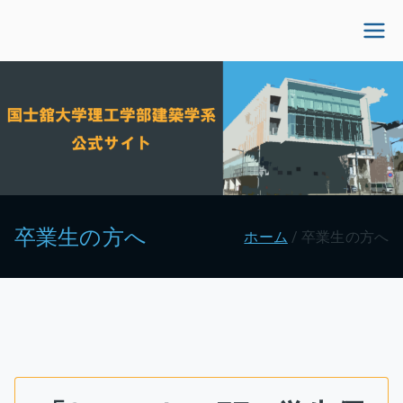
内
容
国士舘大学理工学部建
を
ス
築学系公式サイト
キ
ッ
プ
卒業生の方へ
ホーム
卒業生の方へ