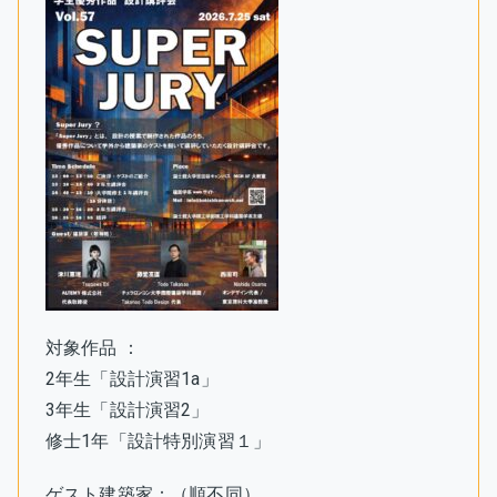
対象作品 ：
2年生「設計演習1a」
3年生「設計演習2」
修士1年「設計特別演習１」
ゲスト建築家：（順不同）