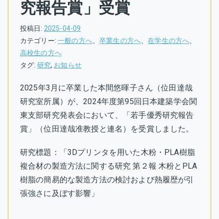
究報告賞」受賞
投稿日:
2025-04-09
カテゴリー:
一般の方へ
、
卒業生の方へ
、
在学生の方へ
、
高校生の方へ
タグ:
研究
,
お知らせ
2025年3月に卒業した本間悠暉子さん（位田達哉
研究室所属）が、2024年度第95回日本建築学会関
東支部研究発表会において、「若手優秀研究報告
賞」（位田達哉准教授と連名）を受賞しました。
研究標題：「3Dプリンタを用いた木粉・PLA樹脂
複合材の製造方法に関する研究 第２報 木粉とPLA
樹脂の簡易的な製造方法の検討および熱履歴が引
張強さに及ぼす影響」