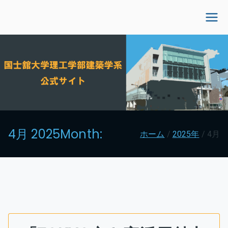
内
容
国士舘大学理工学部建
を
ス
築学系公式サイト
キ
ッ
プ
4月 2025
Month:
ホーム
2025年
4月