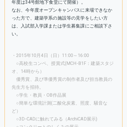
年度は34号館地下食堂にて開催）。
なお、今年度オープンキャンパスに来場できなか
った方で、建築学系の施設等の見学をしたい方
は、入試部入学課または学生募集課にご相談下さ
い。
・2015年10月4日（日）11:00～16:00
○高校生コンペ、授賞式(MCH-B1F：建築スタジ
オ、14時から）
優秀賞、及び準優秀賞の制作者及び担当教員の
先生方を招待。
○学生・教員・OB作品展
○簡単な環境計測(二酸化炭素、照度、騒音な
ど）
○3D-CADに触れてみる（ArchiCAD展示)
○コンクリートのしくみの展示