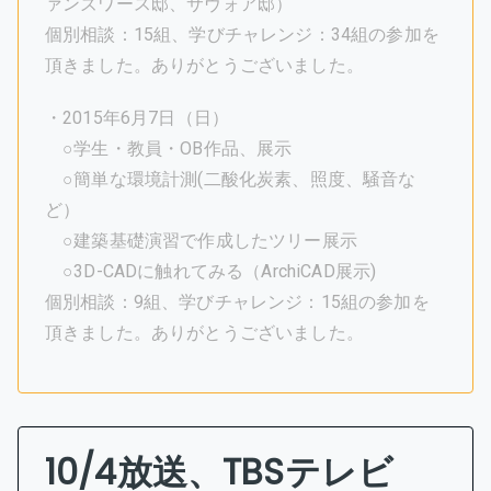
ァンズワース邸、サヴォア邸）
個別相談：15組、学びチャレンジ：34組の参加を
頂きました。ありがとうございました。
・2015年6月7日（日）
○学生・教員・OB作品、展示
○簡単な環境計測(二酸化炭素、照度、騒音な
ど）
○建築基礎演習で作成したツリー展示
○3D-CADに触れてみる（ArchiCAD展示)
個別相談：9組、学びチャレンジ：15組の参加を
頂きました。ありがとうございました。
10/4放送、TBSテレビ