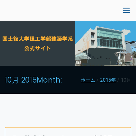
内
容
国士舘大学理工学部建
を
ス
築学系公式サイト
キ
ッ
プ
10月 2015
Month:
ホーム
2015年
10月