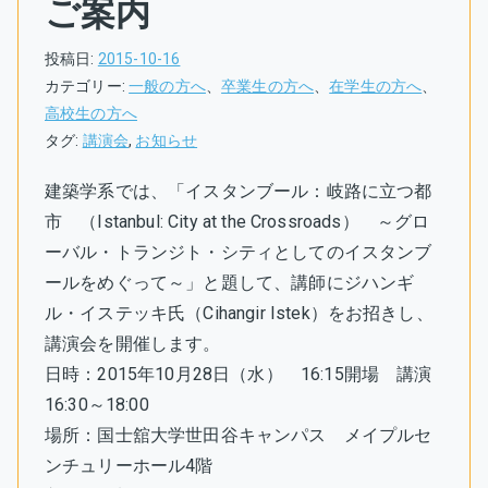
ご案内
投稿日:
2015-10-16
カテゴリー:
一般の方へ
、
卒業生の方へ
、
在学生の方へ
、
高校生の方へ
タグ:
講演会
,
お知らせ
建築学系では、「イスタンブール：岐路に立つ都
市 （Istanbul: City at the Crossroads） ～グロ
ーバル・トランジト・シティとしてのイスタンブ
ールをめぐって～」と題して、講師にジハンギ
ル・イステッキ氏（Cihangir Istek）をお招きし、
講演会を開催します。
日時：2015年10月28日（水） 16:15開場 講演
16:30～18:00
場所：国士舘大学世田谷キャンパス メイプルセ
ンチュリーホール4階