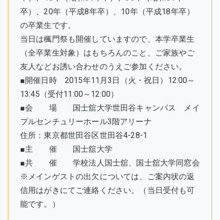
卒）、20年（平成8年卒）、10年（平成18年卒）
の卒業生です。
当日は楓門祭も開催していますので、本学卒業生
（全卒業生対象）はもちろんのこと、ご家族やご
友人などお誘い合わせのうえご参加ください。
■開催日時 2015年11月3日（火・祝日）12:00～
13:45（受付11:00～12:00）
■会 場 国士舘大学世田谷キャンパス メイ
プルセンチュリーホール3階アリーナ
住所：東京都世田谷区世田谷4-28-1
■主 催 国士舘大学
■共 催 学校法人国士舘、国士舘大学同窓会
※メインゲストの出欠については、ご案内状の返
信用はがきにてご連絡ください。（当日受付も可
能です。）