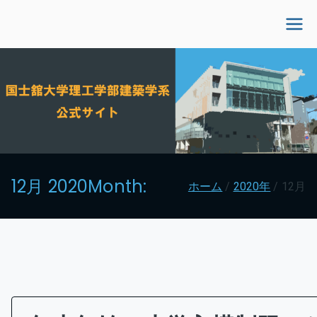
内
容
国士舘大学理工学部建
を
ス
築学系公式サイト
キ
ッ
プ
12月 2020
Month:
ホーム
2020年
12月