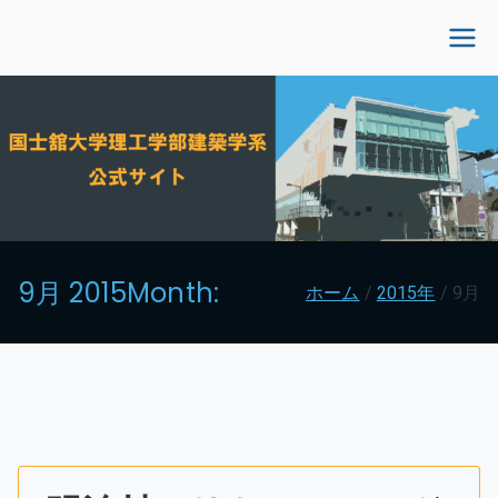
内
容
国士舘大学理工学部建
を
ス
築学系公式サイト
キ
ッ
プ
9月 2015
Month:
ホーム
2015年
9月