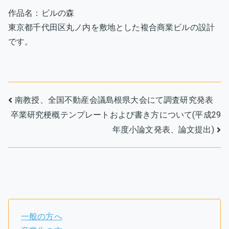
作品名：ビルの森
東京都千代田区丸ノ内を敷地とした複合商業ビルの設計
です。
投
南教授、全国不動産会議島根県大会にて調査研究発表
卒業研究梗概テンプレートおよび書き方について(平成29
稿
年度小論文発表、論文提出)
ナ
ビ
ゲ
ー
一般の方へ
シ