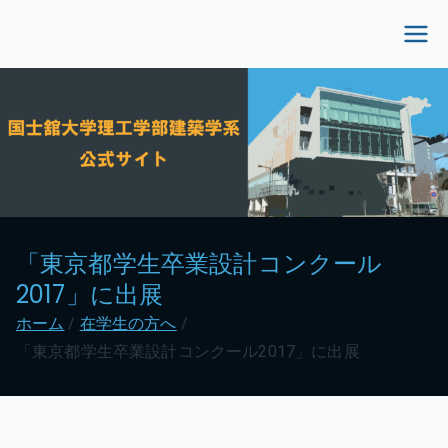
内
容
国士舘大学理工学部建
を
ス
築学系公式サイト
キ
ッ
プ
「東京都学生卒業設計コンクール
2017」に出展
ホーム
在学生の方へ
「東京都学生卒業設計コンクール2017」に出展