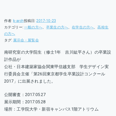
作者:
k-arch
投稿日:
2017-10-23
カテゴリー:
一般の方へ
、
卒業生の方へ
、
在学生の方へ
、
高校生
の方へ
タグ:
展示会・展覧会
南研究室の大学院生（修士1年 吉川紘平さん）の卒業設
計作品が
公社・日本建築家協会関東甲信越支部 学生デザイン実
行委員会主催「第26回東京都学生卒業設計コンクール
2017」に出展されました。
公開審査：2017.05.27
展示期間：2017.05.28
場所：工学院大学・新宿キャンパス1階アトリウム