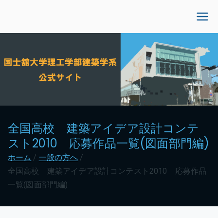
内
容
国士舘大学理工学部建
を
ス
築学系公式サイト
キ
ッ
プ
全国高校 建築アイデア設計コンテ
スト2010 応募作品一覧(図面部門編)
ホーム
一般の方へ
全国高校 建築アイデア設計コンテスト2010 応募作品
一覧(図面部門編)