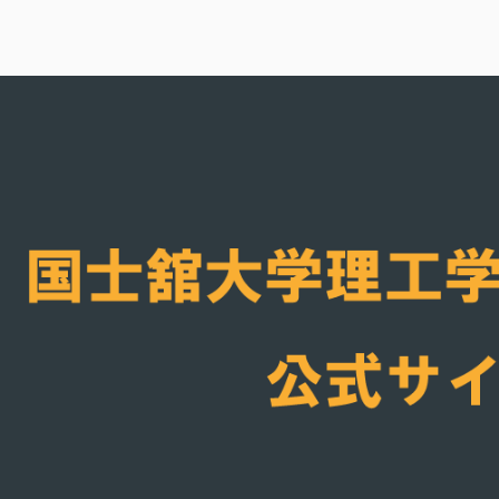
内
容
国士舘大学理工学
を
ス
キ
ッ
プ