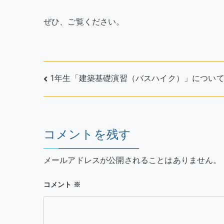
テ
レ
ぜひ、ご覧ください。
ビ
出
演
の
投
1年生「建築基礎演習（バスハイク）」につい
お
知
稿
ら
ナ
せ
へ
コメントを残す
ビ
の
ゲ
メールアドレスが公開されることはありません。
ー
コメント
※
シ