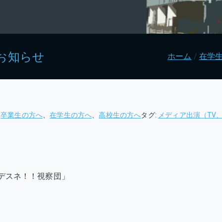
お知らせ
ホーム
在学
、
卒業生の方へ
、
在学生の方へ
、
高校生の方へ
タグ:
メディア出演（TV
デスネ！！視察団」