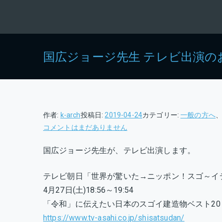
国広ジョージ先生 テレビ出演の
作者:
k-arch
投稿日:
2019-04-24
カテゴリー:
一般の方へ
国
コメントはまだありません
広
国広ジョージ先生が、テレビ出演します。
ジ
ョ
テレビ朝日「世界が驚いた→ニッポン！スゴ～イ
ー
ジ
4月27日(土)18:56～19:54
先
「令和」に伝えたい日本のスゴイ建造物ベスト20
生
https://www.tv-asahi.co.jp/shisatsudan/