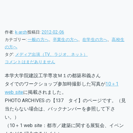
作者:
k-arch
投稿日:
2012-02-06
カテゴリー:
一般の方へ
、
卒業生の方へ
、
在学生の方へ
、
高校生
の方へ
タグ:
メディア出演（TV、ラジオ、ネット）
大
コメントはまだありません
学
本学大学院建設工学専攻Ｍ１の都築和義さん
院
タイでのワークショップ参加時撮影した写真が
10＋1
Ｍ
１
web site
に掲載されました。
（南
PHOTO ARCHIVES の【137 タイ】のページです。（見
研）
当たらない場合は、バックナンバーを参照して下さ
都
い。）
築
（10＋1 web site：都市／建築に関する展覧会、イベン
さ