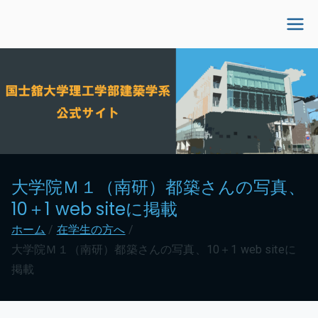
内
容
国士舘大学理工学部建
を
ス
築学系公式サイト
キ
ッ
プ
大学院Ｍ１（南研）都築さんの写真、
10＋1 web siteに掲載
ホーム
在学生の方へ
大学院Ｍ１（南研）都築さんの写真、10＋1 web siteに
掲載