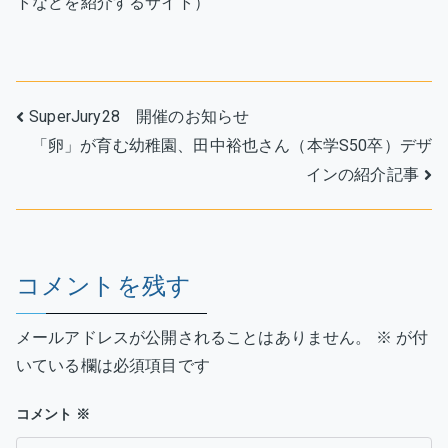
トなどを紹介するサイト）
ん
の
写
真、
投
10
SuperJury28 開催のお知らせ
＋
「卵」が育む幼稚園、田中裕也さん（本学S50卒）デザ
稿
1
インの紹介記事
web
ナ
site
ビ
に
掲
ゲ
コメントを残す
載
へ
ー
の
メールアドレスが公開されることはありません。
※
が付
シ
いている欄は必須項目です
ョ
コメント
※