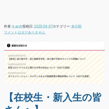
作者:
k-arch
投稿日:
2020-04-07
カテゴリー:
未分類
緊
コメントはまだありません
急
事
態
宣
言
発
令
に
よ
【在校生・新入生の皆
る
大
学