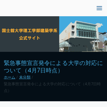
内
容
国士舘大学理工学部建
を
ス
築学系公式サイト
キ
ッ
プ
緊急事態宣言発令による大学の対応に
ついて（4月7日時点）
ホーム
未分類
緊急事態宣言発令による大学の対応について（4月7日時
点）