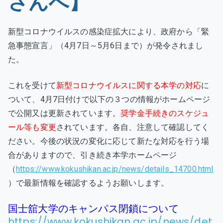
さんへ】
の
対
応
新型コロナウイルスの感染症拡大により、政府から「緊
に
急事態宣言」（4月7日～5月6日まで）が発令されまし
つ
た。
い
て
これを受けて
新型コロナウイルスに関する本学の対応
に
（4
ついて、4月7日付けで以下の３つの情報がホームページ
月
で公開又は更新されています。
奨学金手続きのスケジュ
7
ール等も変更
されています。各自、注意して確認してく
日
ださい。今後の状況の変化に応じて新たな対応を行う場
時
点）
合がありますので、引き続き本学ホームページ
へ
（
https://www.kokushikan.ac.jp/news/details_14700.html
の
）で最新情報を確認するようお願いします。
国士舘大学のキャンパス閉鎖について
https://www.kokushikan.ac.jp/news/det