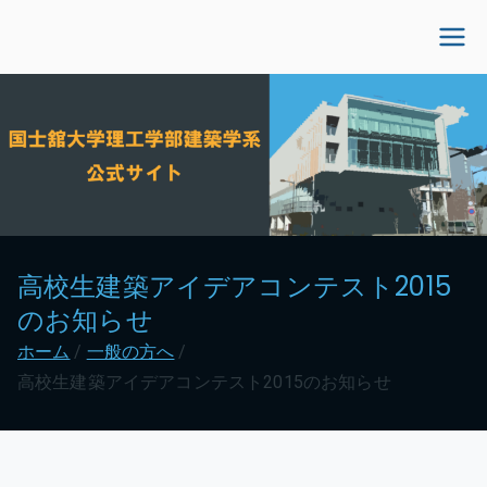
内
容
国士舘大学理工学部建
を
ス
築学系公式サイト
キ
ッ
プ
高校生建築アイデアコンテスト2015
のお知らせ
ホーム
一般の方へ
高校生建築アイデアコンテスト2015のお知らせ