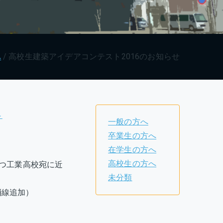
へ
高校生建築アイデアコンテスト2016のお知らせ
ト
一般の方へ
卒業生の方へ
在学生の方へ
高校生の方へ
つ工業高校宛に近
未分類
3取消線追加）