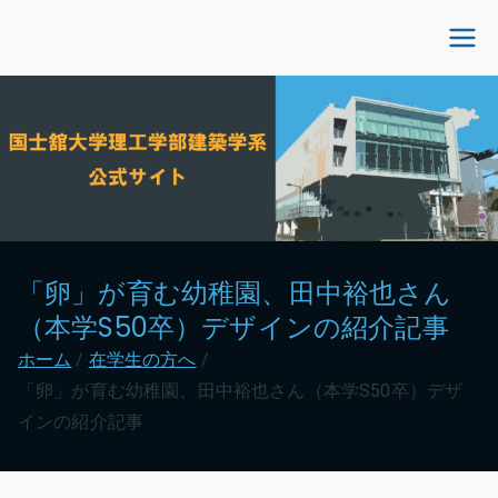
内
容
国士舘大学理工学部建
を
ス
築学系公式サイト
キ
ッ
プ
「卵」が育む幼稚園、田中裕也さん
（本学S50卒）デザインの紹介記事
ホーム
在学生の方へ
「卵」が育む幼稚園、田中裕也さん（本学S50卒）デザ
インの紹介記事