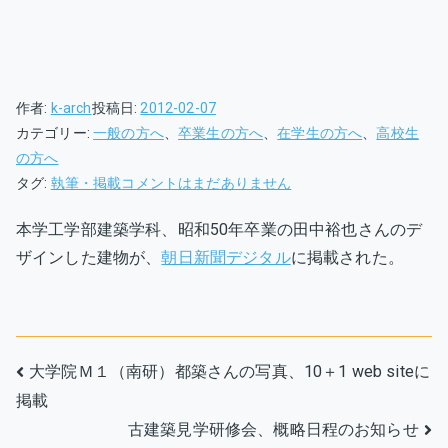
作者:
k-arch
投稿日:
2012-02-07
カテゴリー:
一般の方へ
、
卒業生の方へ
、
在学生の方へ
、
高校生
の方へ
「卵」
タグ:
執筆・掲載
コメントはまだありません
が
本学工学部建築学科、昭和50年卒業の田中裕也さんのデ
育
ザインした建物が、
朝日新聞デジタル
に掲載された。
む
幼
稚
園、
田
投
大学院Ｍ１（南研）都築さんの写真、10＋1 web siteに
中
掲載
稿
裕
古建築見学研修会、概略日程のお知らせ
也