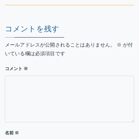
ナ
さ
ん
ビ
（本
ゲ
学
コメントを残す
S50
ー
卒）
メールアドレスが公開されることはありません。
※
が付
デ
シ
いている欄は必須項目です
ザ
ョ
イ
コメント
※
ン
ン
の
紹
介
記
事
へ
の
名前
※