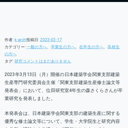
作者:
k-arch
投稿日:
2023-03-17
カテゴリー:
一般の方へ
、
卒業生の方へ
、
在学生の方へ
、
高校生
の方へ
位
タグ:
研究
コメントはまだありません
田
2023年3月13日（月）開催の日本建築学会関東支部建築
研・
生産専門研究委員会主催「関東支部建築生産修士論文等
森
さ
発表会」において、位田研究室4年生の森さくらさんが卒
く
業研究を発表しました。
ら
さ
本発表会は、日本建築学会関東支部の建築生産に関する
ん
優秀な修士論文等について、学生・大学院生と研究内容
が