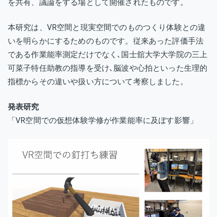
を共有、議論をする場として開催されたものです。
「関
東
本研究は、VR空間と現実空間でのものつくり体験との違
支
いを明らかにするためのものです。従来あった評価手法
部
である作業能率測定だけでなく､国士舘大学大学院の三上
建
可菜子特任助教の指導を受け､脳波や心拍といった生理的
築
生
指標からその違いや扱い方について考察しました。
産
修
発表研究
士
「VR空間での仮想体験学修が作業能率に及ぼす影響」
論
文
等
発
表
会」
で
卒