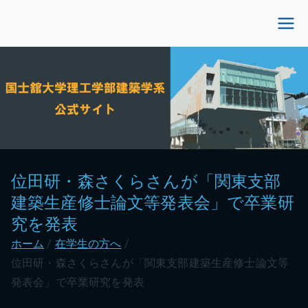
内
容
国士舘大学理工学部建
を
ス
築学系公式サイト
キ
ッ
プ
位田研・森さくらさんが「関東支部
建築生産修士論文等発表会」で卒業研
究を発表
ホーム
在学生の方へ
位田研・森さくらさんが「関東支部建築生産修士論文等
発表会」で卒業研究を発表