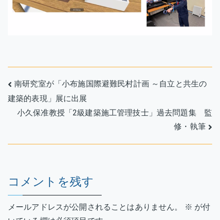
業
研
究
を
発
表
投
へ
南研究室が「小布施国際避難民村計画 ～自立と共生の
の
建築的表現」展に出展
稿
小久保准教授「2級建築施工管理技士」過去問題集 監
ナ
修・執筆
ビ
ゲ
コメントを残す
ー
シ
メールアドレスが公開されることはありません。
※
が付