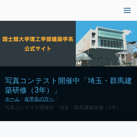
内
容
国士舘大学理工学部建
を
ス
築学系公式サイト
キ
ッ
プ
写真コンテスト開催中「埼玉・群馬建
築研修（3年）」
ホーム
在学生の方へ
写真コンテスト開催中「埼玉・群馬建築研修（3年）」