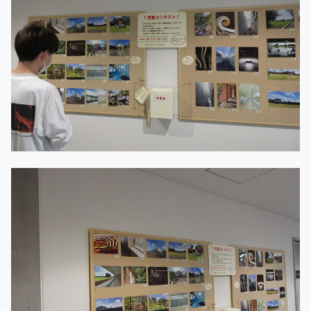
建
築
研
修
（3
年）」
へ
の