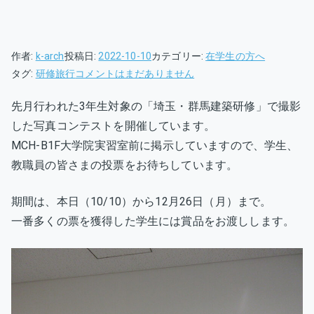
作者:
k-arch
投稿日:
2022-10-10
カテゴリー:
在学生の方へ
写
タグ:
研修旅行
コメントはまだありません
真
先月行われた3年生対象の「埼玉・群馬建築研修」で撮影
コ
した写真コンテストを開催しています。
ン
テ
MCH-B1F大学院実習室前に掲示していますので、学生、
ス
教職員の皆さまの投票をお待ちしています。
ト
開
期間は、本日（10/10）から12月26日（月）まで。
催
一番多くの票を獲得した学生には賞品をお渡しします。
中
「埼
玉・
群
馬