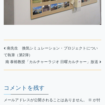
投
南先生 換気シミュレーション・プロジェクトについ
て執筆（第2弾）
稿
南 泰裕教授「カルチャーラジオ 日曜カルチャー」放送
ナ
ビ
ゲ
コメントを残す
ー
メールアドレスが公開されることはありません。
※
が付