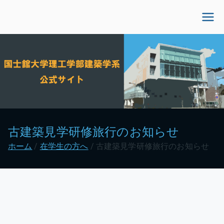
内
容
国士舘大学理工学部建
を
ス
築学系公式サイト
キ
ッ
プ
古建築見学研修旅行のお知らせ
ホーム
在学生の方へ
古建築見学研修旅行のお知らせ