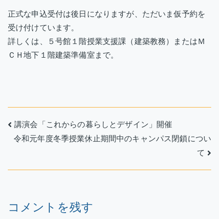
正式な申込受付は後日になりますが、ただいま仮予約を
受け付けています。
詳しくは、５号館１階授業支援課（建築教務）またはＭ
ＣＨ地下１階建築準備室まで。
投
講演会「これからの暮らしとデザイン」開催
令和元年度冬季授業休止期間中のキャンパス閉鎖につい
稿
て
ナ
ビ
ゲ
コメントを残す