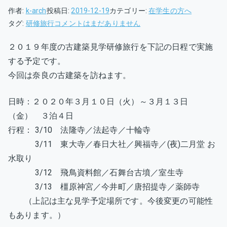
作者:
k-arch
投稿日:
2019-12-19
カテゴリー:
在学生の方へ
古
タグ:
研修旅行
コメントはまだありません
建
２０１９年度の古建築見学研修旅行を下記の日程で実施
築
する予定です。
見
学
今回は奈良の古建築を訪ねます。
研
修
日時：２０２０年３月１０日（火）～３月１３日
旅
（金） ３泊４日
行
行程： 3/10 法隆寺／法起寺／十輪寺
の
3/11 東大寺／春日大社／興福寺／(夜)二月堂 お
お
水取り
知
3/12 飛鳥資料館／石舞台古墳／室生寺
ら
3/13 橿原神宮／今井町／唐招提寺／薬師寺
せ
（上記は主な見学予定場所です。今後変更の可能性
へ
の
もあります。）