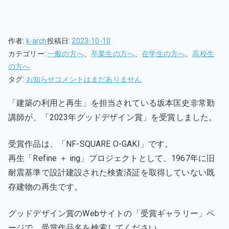
作者:
k-arch
投稿日:
2023-10-10
カテゴリー:
一般の方へ
、
卒業生の方へ
、
在学生の方へ
、
高校生
の方へ
坂
タグ:
お知らせ
コメントはまだありません
本
「建築の利用と再生」を担当されている坂本匡史非常勤
匡
講師が、「2023年グッドデザイン賞」を受賞しました。
史
非
常
受賞作品は、「NF-SQUARE O-GAKI」です。
勤
再生「Refine ＋ ing」プロジェクトとして、1967年に旧
講
耐震基準で設計建設された検査済証を取得していない既
師、
存建物の再生です。
グ
ッ
グッドデザイン賞のWebサイトの「受賞ギャラリー」ペ
ド
ージで、受賞作品名を検索してください。