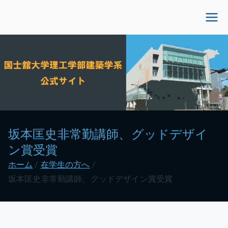
内
容
国士舘大学理工学部建
を
ス
築学系公式サイト
キ
ッ
プ
坂本匡史非常勤講師、グッドデザイ
ン賞受賞
ホーム
在学生の方へ
坂本匡史非常勤講師、グッドデザイン賞受賞