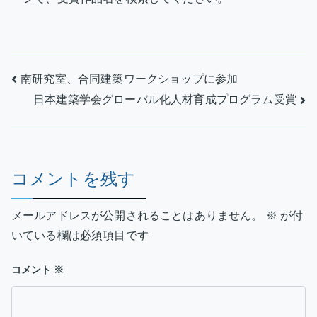
デ
ザ
イ
ン
投
賞
南研究室、合同建築ワークショップに参加
受
日本建築学会グローバル化人材育成プログラム受賞
稿
賞
へ
ナ
の
ビ
コメントを残す
ゲ
メールアドレスが公開されることはありません。
※
が付
ー
いている欄は必須項目です
シ
コメント
※
ョ
ン