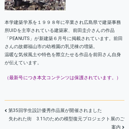
品
が
掲
本学建築学系を１９９８年に卒業され広島県で建築事務
載
所UIDを主宰されている建築家、前田圭介さんの作品
さ
れ
「PEANUTS」が新建築６月号に掲載されています。前田
ま
さんの故郷福山市の幼稚園の乳児棟の増築。
し
温暖な気候風土や特色を際立たせる作品を前田さん自身
た
が伝えています。
へ
の
（最新号につき本文コンテンツは保護されています。）
投
第35回学生設計優秀作品展が開催されました
失われた街 3.11のための模型復元プロジェクト展のご
稿
案内