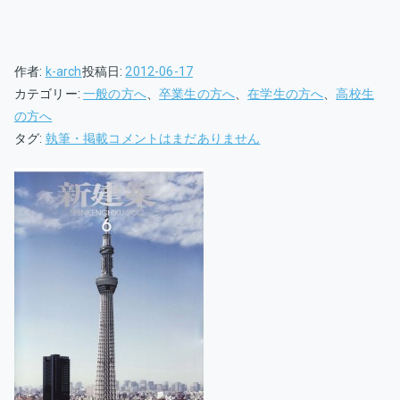
作者:
k-arch
投稿日:
2012-06-17
カテゴリー:
一般の方へ
、
卒業生の方へ
、
在学生の方へ
、
高校生
の方へ
新
タグ:
執筆・掲載
コメントはまだありません
建
築
６
月
号
に
卒
業
生
の
作