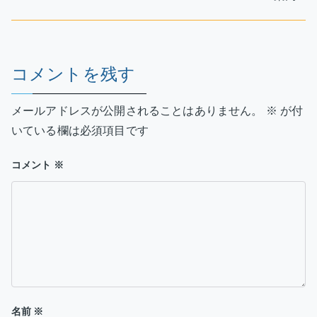
ナ
ビ
ゲ
コメントを残す
ー
メールアドレスが公開されることはありません。
※
が付
シ
いている欄は必須項目です
ョ
コメント
※
ン
名前
※