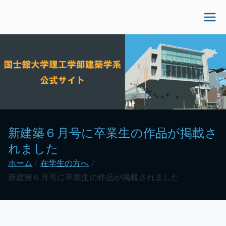
内
容
国士舘大学理工学部建
を
ス
築学系公式サイト
キ
ッ
プ
新建築６月号に卒業生の作品が掲載さ
れました
ホーム
在学生の方へ
新建築６月号に卒業生の作品が掲載されました