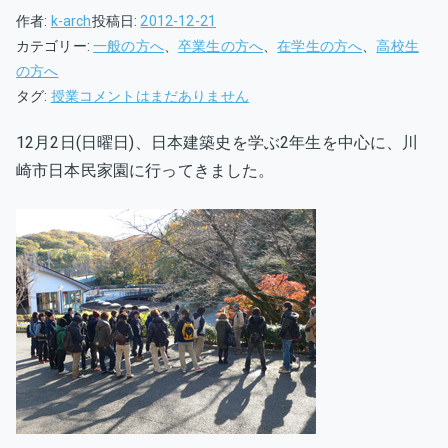
作者:
k-arch
投稿日:
2012-12-21
カテゴリー:
一般の方へ
、
卒業生の方へ
、
在学生の方へ
、
高校生
の方へ
日
タグ:
授業
コメントはまだありません
本
12月2日(日曜日)、日本建築史を学ぶ2年生を中心に、川
民
崎市日本民家園に行ってきました。
家
園
見
学
会
報
告
へ
の