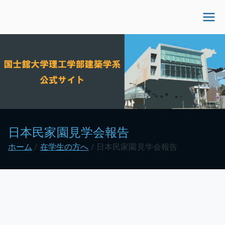
内
容
国士舘大学理工学部建
を
ス
築学系公式サイト
キ
ッ
プ
日本民家園見学会報告
ホーム
在学生の方へ
日本民家園見学会報告