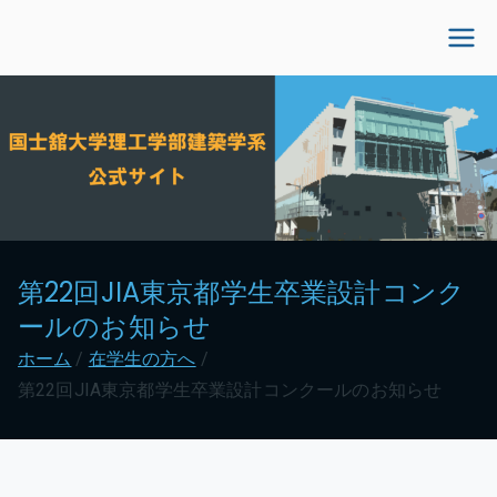
内
容
国士舘大学理工学部建
を
ス
築学系公式サイト
キ
ッ
プ
第22回JIA東京都学生卒業設計コンク
ールのお知らせ
ホーム
在学生の方へ
第22回JIA東京都学生卒業設計コンクールのお知らせ