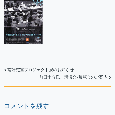
計
コ
ン
ク
ー
ル
の
お
知
ら
せ
投
南研究室プロジェクト展のお知らせ
へ
前田圭介氏、講演会/展覧会のご案内
稿
の
ナ
ビ
コメントを残す
ゲ