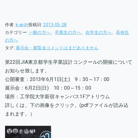
作者:
k-arch
投稿日:
2013-05-28
カテゴリー:
一般の方へ
、
卒業生の方へ
、
在学生の方へ
、
高校生
の方へ
第
タグ:
展示会・展覧会
コメントはまだありません
22
第22回JIA東京都学生卒業設計コンクールの開催について
回
お知らせ致します。
JIA
東
公開審査：2013年6月1日(土) 9：30～17：00
京
展示会：6月2日(日) 10：00～15：00
都
場所：工学院大学新宿キャンパス1Fアトリウム
学
詳しくは、下の画像をクリック。(pdfファイルが読み込
生
まれます。）
卒
業
設