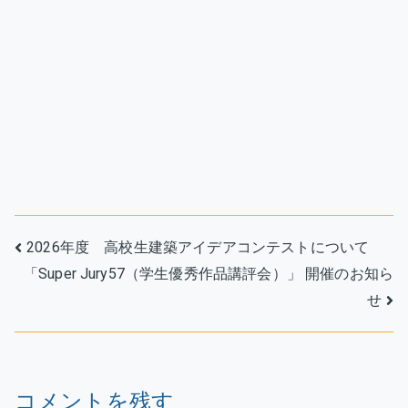
投
2026年度 高校生建築アイデアコンテストについて
「Super Jury57（学生優秀作品講評会）」 開催のお知ら
稿
せ
ナ
ビ
ゲ
コメントを残す