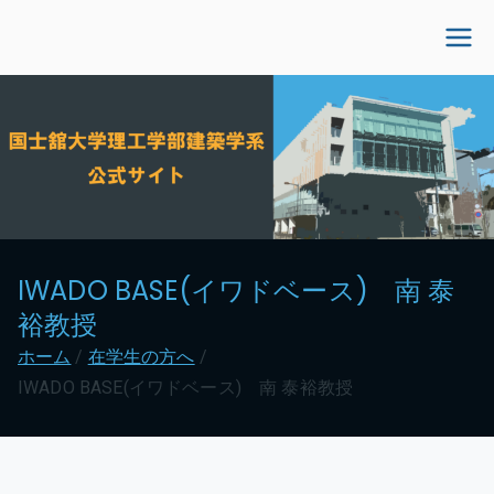
内
容
国士舘大学理工学部建
を
ス
築学系公式サイト
キ
ッ
プ
IWADO BASE(イワドベース) 南 泰
裕教授
ホーム
在学生の方へ
IWADO BASE(イワドベース) 南 泰裕教授