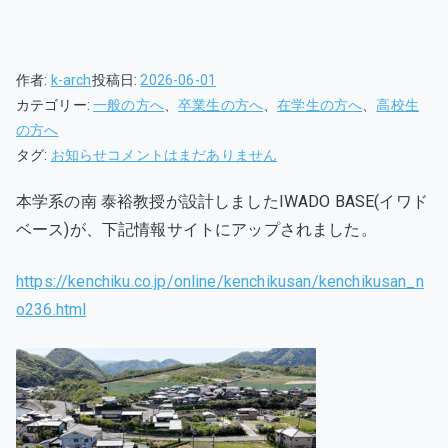
作者:
k-arch
投稿日:
2026-06-01
カテゴリー:
一般の方へ
、
卒業生の方へ
、
在学生の方へ
、
高校生
の方へ
IWADO
タグ:
お知らせ
コメントはまだありません
BASE(イ
本学系の南 泰裕教授が設計しましたIWADO BASE(イワド
ワ
ベース)が、下記情報サイトにアップされました。
ド
ベ
ー
https://kenchiku.co.jp/online/kenchikusan/kenchikusan_n
ス)
o236.html
南
泰
裕
教
授