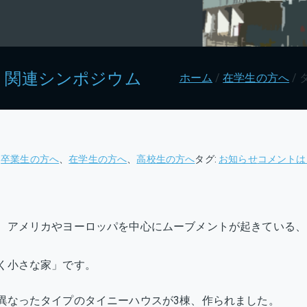
 関連シンポジウム
ホーム
在学生の方へ
タ
、
卒業生の方へ
、
在学生の方へ
、
高校生の方へ
タグ:
お知らせ
コメントは
イ
ニ
ー
、アメリカやヨーロッパを中心にムーブメントが起きている、
ハ
ウ
ス
く小さな家」です。
体
験
異なったタイプのタイニーハウスが3棟、作られました。