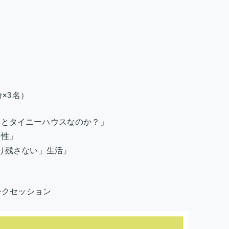
分×3名）
ライフとタイニーハウスなのか？」
特性」
人取り残さない」生活』
ークセッション