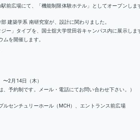
展
の駅前広場にて、「機能制限体験ホテル」としてオープンしま
示
会
部 建築学系 南研究室が、設計に関わりました。
＆
タジー」タイプを、国士舘大学世田谷キャンパス内に展示しま
関
ウムを開催します。
連
。
シ
ン
ポ
ジ
）〜2月14日（木）
ウ
ム
は、予約制です。メール・電話にてお問い合わせ下さい。）
へ
の
プルセンチュリーホール（MCH）、エントランス前広場