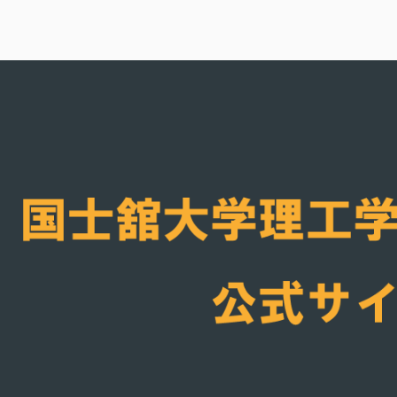
内
容
国士舘大学理工学
を
ス
キ
ッ
プ