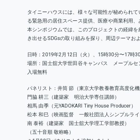
タイニーハウスには、様々な可能性が秘められて
る緊急用の居住スペース提供、医療や商業利用、
本シンポジウムでは、このプロジェクトの経緯を
き出せるSDGsの取り組みを探り、周辺テーマ
日時：2019年2月12日（火）、15時30分〜17時
場所：国士舘大学世田谷キャンパス メープルセ
入場無料
パネリスト：井筒 節（東京大学教養教育高度化
門脇 耕三（建築家 明治大学専任講師）
相馬 由季（元YADOKARI Tiny House Producer）
松本 和巳（映画監督 一般社団法人シンプルラ
南 泰裕（建築家 国士舘大学理工学部教授）
（五十音順 敬称略）