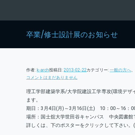
卒業/修士設計展のお知らせ
作者:
k-arch
投稿日:
2013-02-22
カテゴリー:
一般の方へ
卒
コメントはまだありません
業/
理工学部建築学系/大学院建設工学専攻(環境デザ
修
ます。
士
設
期日：3月4日(月)～3月16日(土) 10：00～16：0
計
場所：国士舘大学世田谷キャンパス 中央図書館
展
詳しくは、下のポスターをクリックして下さい。(p
の