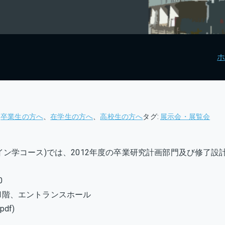
、
卒業生の方へ
、
在学生の方へ
、
高校生の方へ
タグ:
展示会・展覧会
イン学コース)では、2012年度の卒業研究計画部門及び修了設
0
1階、エントランスホール
df)