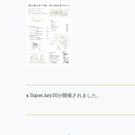
お
知
ら
せ
へ
の
投
SuperJury30が開催されました。
稿
ナ
ビ