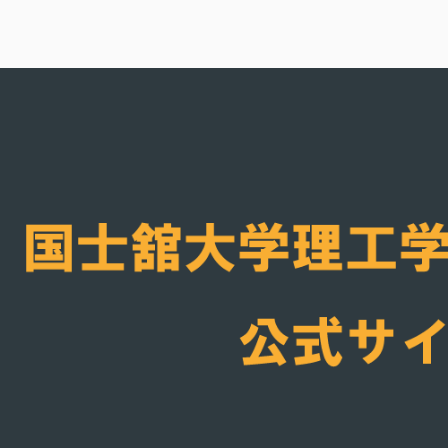
内
容
国士舘大学理工学
を
ス
キ
ッ
プ