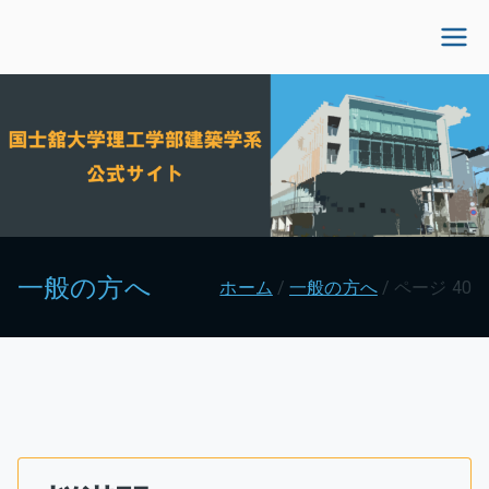
内
容
国士舘大学理工学部建
を
ス
築学系公式サイト
キ
ッ
プ
一般の方へ
ホーム
一般の方へ
ページ 40