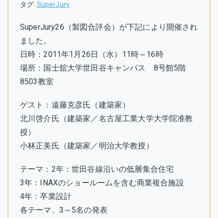
タグ:
SuperJury
SuperJury26（製図合評会）が下記により開催され
ました。
日時：2011年1月26日（水）11時～16時
場所：国士舘大学世田谷キャンパス 8号館5階
8503教室
ゲスト：遠藤克彦氏（建築家）
北川啓介氏（建築家／名古屋工業大学大学院准教
授）
小林正美氏（建築家／明治大学教授）
テーマ：2年：世田谷線沿いの低層集合住宅
3年：INAXのショールームを含む商業複合施設
4年：卒業設計
各テーマ、3～5名の発表