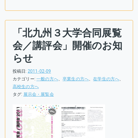
「北九州３大学合同展覧
会／講評会」開催のお知
らせ
投稿日:
2011-02-09
カテゴリー:
一般の方へ
、
卒業生の方へ
、
在学生の方へ
、
高校生の方へ
タグ:
展示会・展覧会