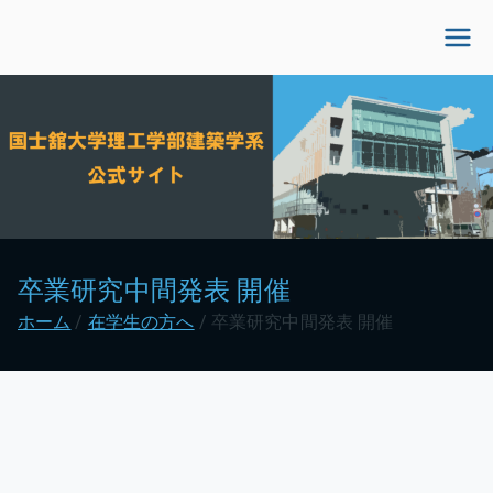
内
容
国士舘大学理工学部建
を
ス
築学系公式サイト
キ
ッ
プ
卒業研究中間発表 開催
ホーム
在学生の方へ
卒業研究中間発表 開催