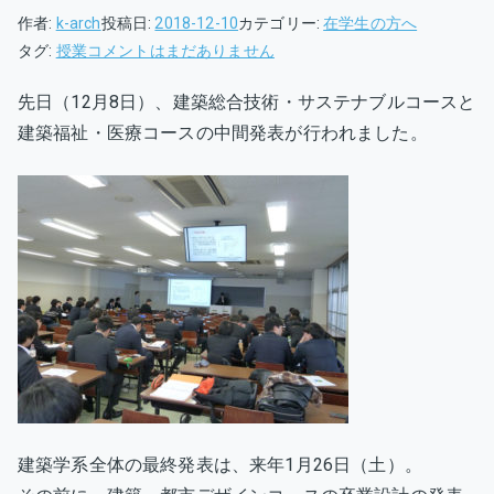
作者:
k-arch
投稿日:
2018-12-10
カテゴリー:
在学生の方へ
卒
タグ:
授業
コメントはまだありません
業
先日（12月8日）、建築総合技術・サステナブルコースと
研
建築福祉・医療コースの中間発表が行われました。
究
中
間
発
表
開
催
へ
の
建築学系全体の最終発表は、来年1月26日（土）。